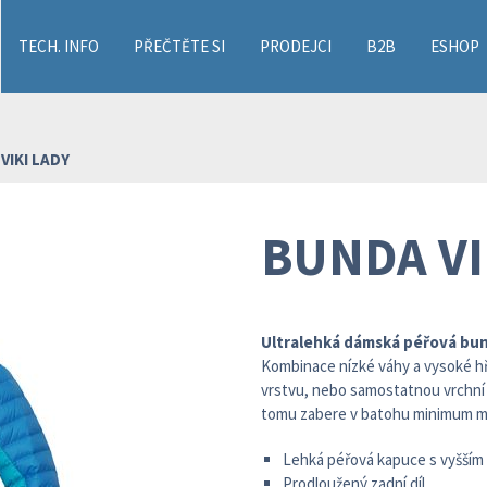
TECH. INFO
PŘEČTĚTE SI
PRODEJCI
B2B
ESHOP
VIKI LADY
BUNDA VI
Ultralehká dámská péřová bund
Kombinace nízké váhy a vysoké hř
vrstvu, nebo samostatnou vrchní v
tomu zabere v batohu minimum m
Lehká péřová kapuce s vyšším p
Prodloužený zadní díl