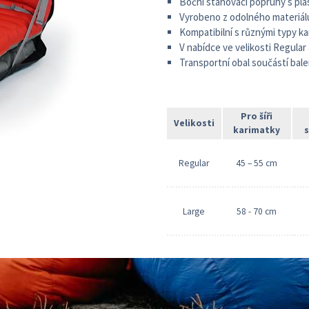
Boční stahovací popruhy s pl
Vyrobeno z odolného materiálu
Kompatibilní s různými typy k
V nabídce ve velikosti Regular
Transportní obal součástí bale
Pro šíři
Velikosti
karimatky
Regular
45 – 55 cm
Large
58 - 70 cm