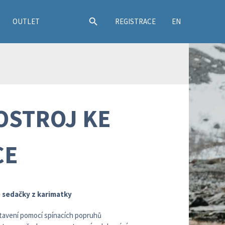
search
OUTLET
REGISTRACE
EN
OSTROJ KE
CE
 sedačky z karimatky
stavení pomocí spínacích popruhů