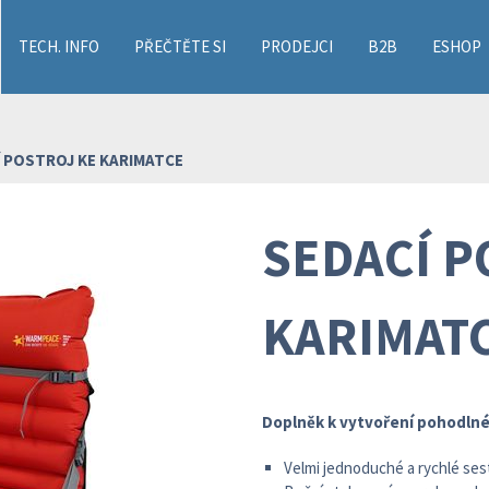
TECH. INFO
PŘEČTĚTE SI
PRODEJCI
B2B
ESHOP
 POSTROJ KE KARIMATCE
SEDACÍ P
KARIMAT
Doplněk k vytvoření pohodlné
Velmi jednoduché a rychlé se