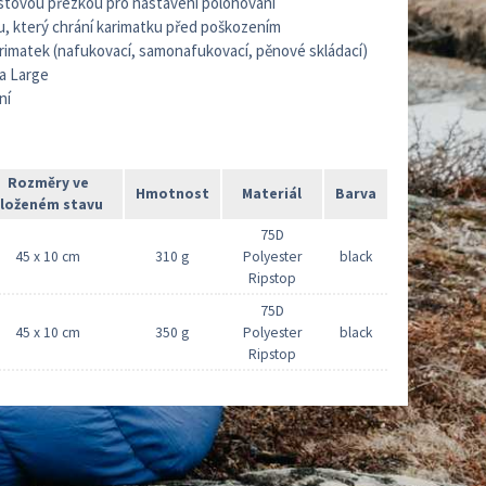
astovou přezkou pro nastavení polohování
, který chrání karimatku před poškozením
arimatek (nafukovací, samonafukovací, pěnové skládací)
 a Large
ní
Rozměry ve
Hmotnost
Materiál
Barva
složeném stavu
75D
45 x 10 cm
310 g
Polyester
black
Ripstop
75D
45 x 10 cm
350 g
Polyester
black
Ripstop