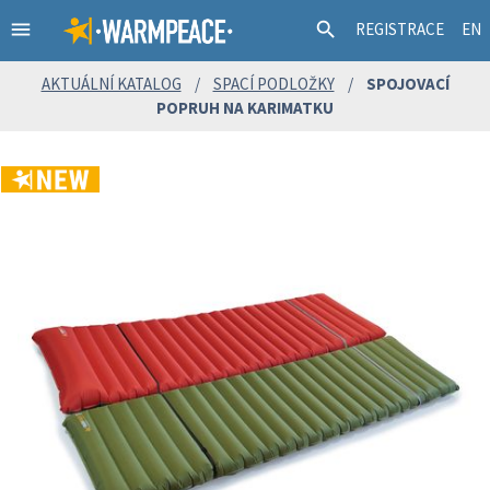
menu
search
REGISTRACE
EN
AKTUÁLNÍ KATALOG
/
SPACÍ PODLOŽKY
/
SPOJOVACÍ
POPRUH NA KARIMATKU