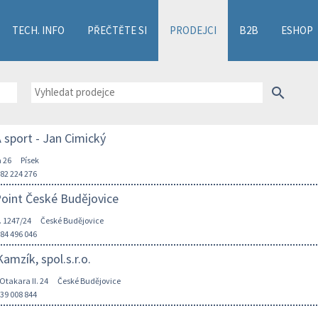
TECH. INFO
PŘEČTĚTE SI
PRODEJCI
B2B
ESHOP
search
sport - Jan Cimický
 26
Písek
382 224 276
oint České Budějovice
. 1247/24
České Budějovice
384 496 046
amzík, spol.s.r.o.
Otakara II. 24
České Budějovice
739 008 844