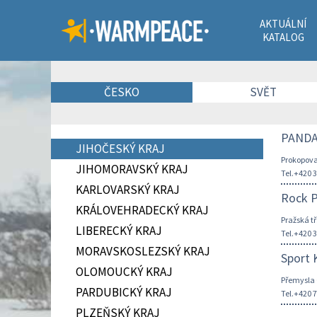
AKTUÁLNÍ
KATALOG
ČESKO
SVĚT
PANDA 
JIHOČESKÝ KRAJ
Prokopova
JIHOMORAVSKÝ KRAJ
Tel.+420 
KARLOVARSKÝ KRAJ
Rock P
KRÁLOVEHRADECKÝ KRAJ
Pražská tř
LIBERECKÝ KRAJ
Tel.+420 
MORAVSKOSLEZSKÝ KRAJ
Sport K
OLOMOUCKÝ KRAJ
Přemysla 
PARDUBICKÝ KRAJ
Tel.+420 
PLZEŇSKÝ KRAJ